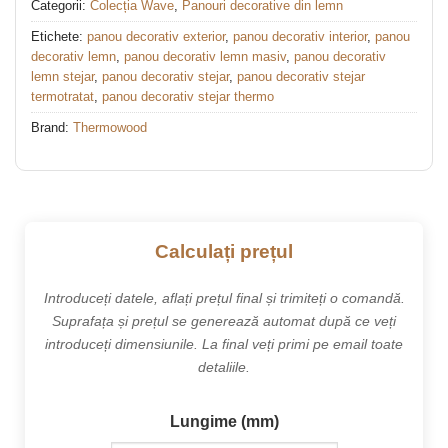
Categorii:
Colecția Wave
,
Panouri decorative din lemn
Etichete:
panou decorativ exterior
,
panou decorativ interior
,
panou
decorativ lemn
,
panou decorativ lemn masiv
,
panou decorativ
lemn stejar
,
panou decorativ stejar
,
panou decorativ stejar
termotratat
,
panou decorativ stejar thermo
Brand:
Thermowood
Calculați prețul
Introduceți datele, aflați prețul final și trimiteți o comandă.
Suprafața și prețul se generează automat după ce veți
introduceți dimensiunile. La final veți primi pe email toate
detaliile.
Lungime (mm)